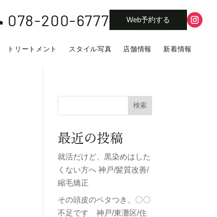
078-200-6777

Web予約する
トリートメント
スタイル写真
店舗情報
新着情報
検索
最近の投稿
就活だけど、黒染めはした
くない方へ 神戸/髪質改善/
縮毛矯正
その頭皮のベタつき、〇〇
不足です 神戸/東灘区/住