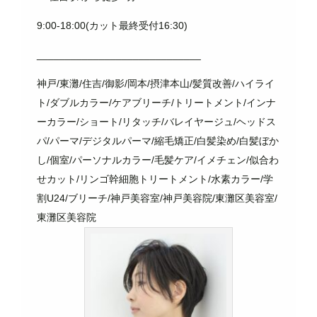
9:00-18:00(カット最終受付16:30)
_____________________________
神戸
/
東灘
/
住吉
/
御影
/
岡本
/
摂津本山
/
髪質改善
/
ハイライ
ト
/
ダブルカラー
/
ケアブリーチ
/
トリートメント
/
インナ
ーカラー
/
ショート
/
リタッチ
/
バレイヤージュ
/
ヘッドス
パ
/
パーマ
/
デジタルパーマ
/
縮毛矯正
/
白髪染め
/
白髪ぼか
し
/
個室
/
パーソナルカラー
/
毛髪ケア
/
イメチェン
/
似合わ
せカット
/
リンゴ幹細胞トリートメント
/
水素カラー
/
学
割
U24/
ブリーチ
/
神戸美容室
/
神戸美容院
/
東灘区美容室
/
東灘区美容院