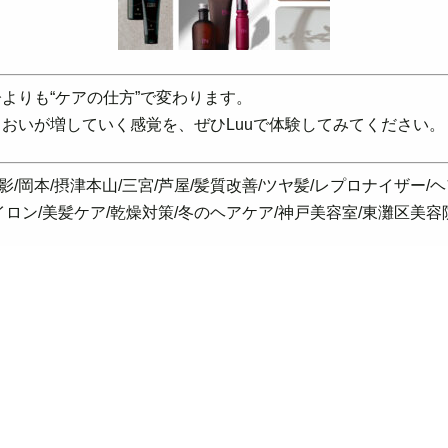
よりも“ケアの仕方”で変わります。
おいが増していく感覚を、ぜひLuuで体験してみてください。
御影/岡本/摂津本山/三宮/芦屋/髪質改善/ツヤ髪/レプロナイザー/
イロン/美髪ケア/乾燥対策/冬のヘアケア/神戸美容室/東灘区美容