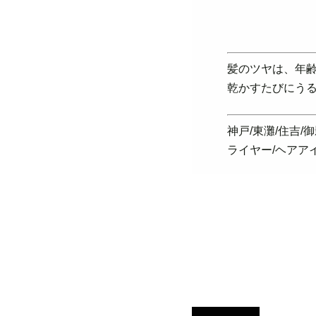
髪のツヤは、年齢
乾かすたびにうる
神戸/東灘/住吉/
ライヤー/ヘアア