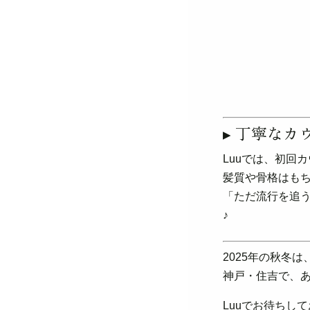
▸ 丁寧な
Luuでは、初回
髪質や骨格はも
「ただ流行を追う
♪
2025年の秋冬
神戸・住吉で、
Luuでお待ちし