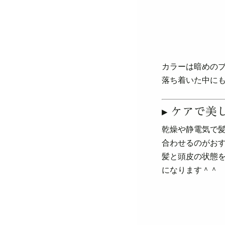
カラーは暗めの
落ち着いた中に
▸ ケアで美
乾燥や静電気で
合わせるのがお
髪と頭皮の状態
になります＾＾