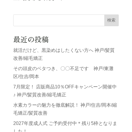
検索
最近の投稿
就活だけど、黒染めはしたくない方へ 神戸/髪質
改善/縮毛矯正
その頭皮のベタつき、〇〇不足です 神戸/東灘
区/住吉/岡本
7月限定！ 店販商品10％OFFキャンペーン開催中
♪ 神戸/髪質改善/縮毛矯正
水素カラーの魅力を徹底解説！ 神戸/住吉/岡本/縮
毛矯正/髪質改善
2027年度成人式 ご予約受付中＊残り5枠となりま
した！