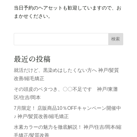
当日予約のヘアセットも歓迎していますので、お
まかせください。
検索
最近の投稿
就活だけど、黒染めはしたくない方へ 神戸/髪質
改善/縮毛矯正
その頭皮のベタつき、〇〇不足です 神戸/東灘
区/住吉/岡本
7月限定！ 店販商品10％OFFキャンペーン開催中
♪ 神戸/髪質改善/縮毛矯正
水素カラーの魅力を徹底解説！ 神戸/住吉/岡本/縮
毛矯正/髪質改善